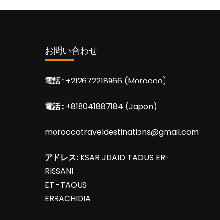
お問い合わせ
電話 :
+212672218966 (Morocco)
電話 :
+818041887184 (Japon)
moroccotraveldestinations@gmail.com
アドレス:
KSAR JDAID TAOUS ER-
RISSANI
ET -TAOUS
ERRACHIDIA