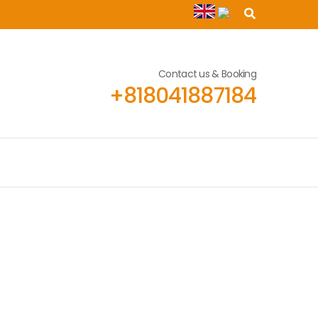
Contact us & Booking
+818041887184