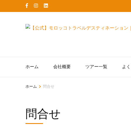
コ
ン
テ
ン
ツ
へ
ス
キ
ホーム
会社概要
ツアー一覧
よく
ッ
プ
(Enter
>
ホーム
問合せ
を
押
問合せ
す)