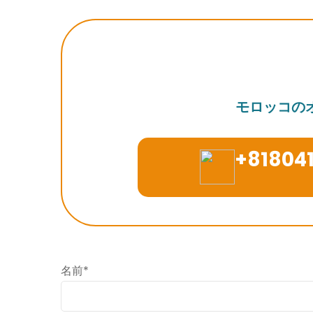
モロッコの
+81804
名前*