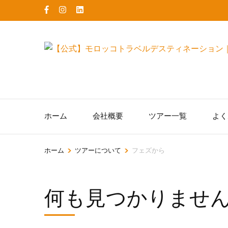
コ
ン
テ
ン
ツ
へ
ス
キ
ホーム
会社概要
ツアー一覧
よく
ッ
プ
(Enter
>
>
ホーム
ツアーについて
フェズから
を
押
何も見つかりませ
す)