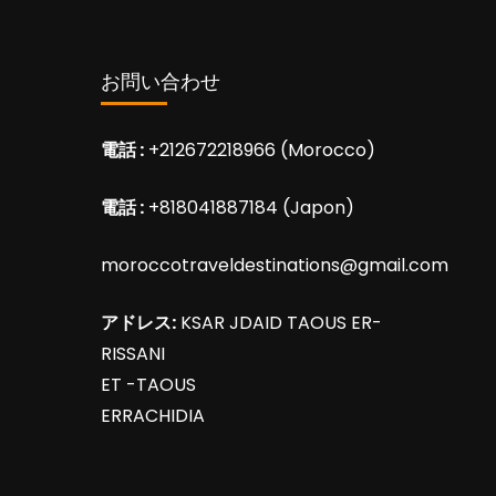
お問い合わせ
電話 :
+212672218966 (Morocco)
電話 :
+818041887184 (Japon)
moroccotraveldestinations@gmail.com
アドレス:
KSAR JDAID TAOUS ER-
RISSANI
ET -TAOUS
ERRACHIDIA