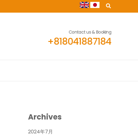
Contact us & Booking
+818041887184
Archives
2024年7月