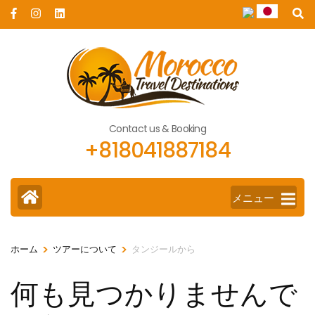
コ
ン
テ
ン
ツ
へ
ス
Contact us & Booking
+818041887184
キ
ッ
プ
メニュー
(Enter
を
押
>
>
ホーム
ツアーについて
タンジールから
す)
何も見つかりませんで